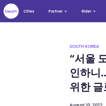
Please
note:
Cities
Partner
Rider
This
website
includes
an
accessibility
system.
SOUTH KOREA
Press
Control-
“서울 
F11
to
인하니.
adjust
the
website
위한 글
to
people
with
August 10, 2022
visual