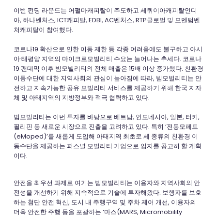
이번 펀딩 라운드는 어펄마캐피탈이 주도하고 세쿼이아캐피탈인디
아, 하나벤처스, ICT캐피탈, EDBI, AC벤처스, RTP글로벌 및 모멘텀벤
처캐피탈이 참여했다.
코로나19 확산으로 인한 이동 제한 등 각종 어려움에도 불구하고 아시
아·태평양 지역의 마이크로모빌리티 수요는 늘어나는 추세다. 코로나
19 팬데믹 이후 빔모빌리티의 전체 매출은 15배 이상 증가했다. 친환경
이동수단에 대한 지역사회의 관심이 높아짐에 따라, 빔모빌리티는 안
전하고 지속가능한 공유 모빌리티 서비스를 제공하기 위해 한국 지자
체 및 아태지역의 지방정부와 적극 협력하고 있다.
빔모빌리티는 이번 투자를 바탕으로 베트남, 인도네시아, 일본, 터키,
필리핀 등 새로운 시장으로 진출을 고려하고 있다. 특히 ‘전동모페드
(eMoped)’를 새롭게 도입해 아태지역 최초로 세 종류의 친환경 이
동수단을 제공하는 퍼스널 모빌리티 기업으로 입지를 공고히 할 계획
이다.
안전을 최우선 과제로 여기는 빔모빌리티는 이용자와 지역사회의 안
전성을 개선하기 위해 지속적으로 기술에 투자해왔다. 보행자를 보호
하는 첨단 안전 혁신, 도시 내 주행구역 및 주차 제어 개선, 이용자의
더욱 안전한 주행 등을 포괄하는 ‘마스(MARS, Micromobility