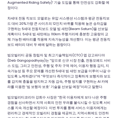
Augmented Riding Safety)’ 기술 도입을 통해 안전성도 강화할 예
정이다.
차세대 전동 킥보드 모델로는 유압 서스펜션 시스템과 평균 전동킥보
드 대비 20%가량 큰 사이즈의 12인치 바퀴를 적용해 높은 승차감을
구현하는 5세대 전동킥보드 모델 빔 새턴(Beam Saturn)을 선보일
계획이다. 5세대 빔 새턴에는 110km 주행거리에 충분한 고용량의 교
체 가능한 배터리를 적용해 지속가능성을 개선했다. 이는 평균 전동킥
보드 배터리 대비 두 배에 달하는 용량이다.
빔모빌리티 공동 창립자 및 최고기술책임자(CTO) 뎁 강고파디야
(Deb Gangopadhyay)는 “앞으로 신규 시장 진출, 전동모페드 서비
스 도입, 그리고 안전성, 주행 및 주차 구역 제어, 이용자 행동 감지, 지
속가능성 등 주요 문제를 개선한 5세대 빔 새턴 보급을 이루어 나갈 수
있도록 노력하겠다”며 “무엇보다 즉각적이고 정확하게 보행자와 보도
를 감지해 충돌을 방지하고 자동 감속, 주행 방지를 구현하는 AI 카메
라를 이용한 ‘빔 보행자 보호’ 기술을 선보일 예정”이라고 말했다.
빔모빌리티코리아 강희수 사장은 “한국 이용자에게 보다 나은 주행
경험을 선사하면서 지역 사회의 안전 우려를 불식시킬 수 있도록 서비
스를 지속 개선할 예정이다. 이번 투자를 통해 서비스 이용자에게는
편리하고 경제적인 모빌리티 경험을 제공하고, 지역사회에도 안전하