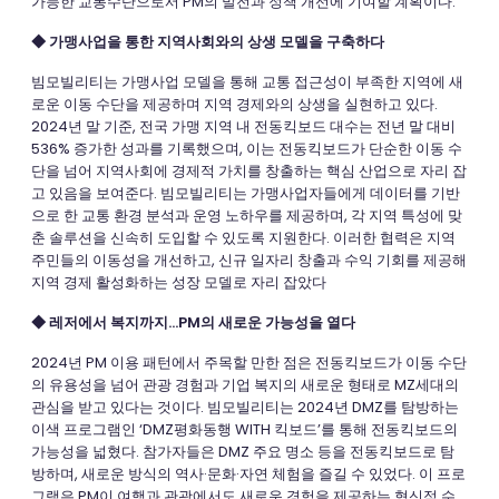
가능한 교통수단으로서 PM의 발전과 정책 개선에 기여할 계획이다.
◆ 가맹사업을 통한 지역사회와의 상생 모델을 구축하다
빔모빌리티는 가맹사업 모델을 통해 교통 접근성이 부족한 지역에 새
로운 이동 수단을 제공하며 지역 경제와의 상생을 실현하고 있다.
2024년 말 기준, 전국 가맹 지역 내 전동킥보드 대수는 전년 말 대비
536% 증가한 성과를 기록했으며, 이는 전동킥보드가 단순한 이동 수
단을 넘어 지역사회에 경제적 가치를 창출하는 핵심 산업으로 자리 잡
고 있음을 보여준다. 빔모빌리티는 가맹사업자들에게 데이터를 기반
으로 한 교통 환경 분석과 운영 노하우를 제공하며, 각 지역 특성에 맞
춘 솔루션을 신속히 도입할 수 있도록 지원한다. 이러한 협력은 지역
주민들의 이동성을 개선하고, 신규 일자리 창출과 수익 기회를 제공해
지역 경제 활성화하는 성장 모델로 자리 잡았다
◆ 레저에서 복지까지…PM의 새로운 가능성을 열다
2024년 PM 이용 패턴에서 주목할 만한 점은 전동킥보드가 이동 수단
의 유용성을 넘어 관광 경험과 기업 복지의 새로운 형태로 MZ세대의
관심을 받고 있다는 것이다. 빔모빌리티는 2024년 DMZ를 탐방하는
이색 프로그램인 ‘DMZ평화동행 WITH 킥보드’를 통해 전동킥보드의
가능성을 넓혔다. 참가자들은 DMZ 주요 명소 등을 전동킥보드로 탐
방하며, 새로운 방식의 역사·문화·자연 체험을 즐길 수 있었다. 이 프로
그램은 PM이 여행과 관광에서도 새로운 경험을 제공하는 혁신적 수