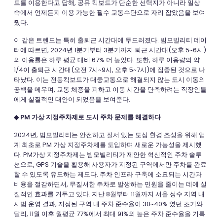
드를 이용한다고 답해, 공유 킥보드가 단순한 선택지가 아니라 일상
속에서 언제든지 이용 가능한 필수 교통수단으로 자리 잡았음을 보여
줬다.
이 같은 트렌드는 특히 출퇴근 시간대에 두드러졌다. 빔모빌리티 데이
터에 따르면, 2024년 1분기부터 3분기까지 퇴근 시간대(오후 5~6시)
의 이용률은 하루 평균 대비 67% 더 높았다. 또한, 하루 이용량의 약
1/4이 출퇴근 시간대(오전 7시~9시, 오후 5~7시)에 집중된 것으로 나
타났다. 이는 전동킥보드가 대중교통으로 해결되지 않는 도시 이동의
공백을 메우며, 교통 체증을 피하고 이동 시간을 단축하려는 직장인들
에게 실질적인 대안이 되었음을 보여준다.
◆ PM 가상 지정주차제로 도시 주차 문제를 해결하다
2024년, 빔모빌리티는 안전하고 질서 있는 도심 환경 조성을 위해 업
계 최초로 PM 가상 지정주차제를 도입하며 새로운 가능성을 제시했
다. PM가상 지정주차제는 빔모빌리티가 제안한 혁신적인 주차 솔루
션으로, GPS 기술을 활용해 사용자가 지정된 구역에서만 주차를 완료
할 수 있도록 유도하는 제도다. 주차 인프라 구축에 소요되는 시간과
비용을 절감하면서, 무질서한 주차로 발생하는 민원을 줄이는 데에 실
질적인 효과를 거두고 있다. 지난 8월부터 11월까지 서울 성수 지역 내
시범 운영 결과, 지정된 구역 내 주차 준수율이 30~40% 였던 초기와
달리, 11월 이후 월평균 77%에서 최대 91%의 높은 주차 준수율을 기록