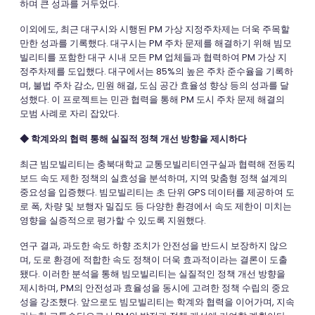
하며 큰 성과를 거두었다.
이외에도, 최근 대구시와 시행된 PM 가상 지정주차제는 더욱 주목할
만한 성과를 기록했다. 대구시는 PM 주차 문제를 해결하기 위해 빔모
빌리티를 포함한 대구 시내 모든 PM 업체들과 협력하여 PM 가상 지
정주차제를 도입했다. 대구에서는 85%의 높은 주차 준수율을 기록하
며, 불법 주차 감소, 민원 해결, 도심 공간 효율성 향상 등의 성과를 달
성했다. 이 프로젝트는 민관 협력을 통해 PM 도시 주차 문제 해결의
모범 사례로 자리 잡았다.
◆ 학계와의 협력 통해 실질적 정책 개선 방향을 제시하다
최근 빔모빌리티는 충북대학교 교통모빌리티연구실과 협력해 전동킥
보드 속도 제한 정책의 실효성을 분석하며, 지역 맞춤형 정책 설계의
중요성을 입증했다. 빔모빌리티는 초 단위 GPS 데이터를 제공하여 도
로 폭, 차량 및 보행자 밀집도 등 다양한 환경에서 속도 제한이 미치는
영향을 실증적으로 평가할 수 있도록 지원했다.
연구 결과, 과도한 속도 하향 조치가 안전성을 반드시 보장하지 않으
며, 도로 환경에 적합한 속도 정책이 더욱 효과적이라는 결론이 도출
됐다. 이러한 분석을 통해 빔모빌리티는 실질적인 정책 개선 방향을
제시하며, PM의 안전성과 효율성을 동시에 고려한 정책 수립의 중요
성을 강조했다. 앞으로도 빔모빌리티는 학계와 협력을 이어가며, 지속