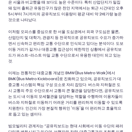
은 서울과 비교했을 때 보다도 높은 수준이다. 특히 산업단지가 밀집
돼 있어 출퇴근 유동인구가 많은 천안 지역에서는 퇴근 시간대인 오후
5시부터 7시까지의 공유킥보드 이용량이 평균 대비 약 2배가량 높은
것으로 나타났다.
이처럼 오피스를 중심으로 한 서울 도심권에서 외곽 구도심은 물론,
산업단지 및 대학가, 관광지 등 전국적으로 공유킥보드 수요가 증가하
면서 신속하고 편리한 교통 수단으로 인식되고 있다는 분석이다. 도보
이동 거리가 길거나 대중교통 접근성이 제한적인 상황에서 공유킥보
드가 퍼스트-라스트 마일 교통 수단으로서 유용한 대안이 되고 있는
것.
이제는 전통적인 대중교통 개념인 BMW(Bus·Metro·Walk)에서
BMK(Bus·Metro·Kickboard)로 진화하고 있으며, 공유킥보드가 대
중교통 시스템의 핵심 구성 요소로 자리 잡았다. 버스와 지하철은 도
시 교통의 주요 수단으로서 교통의 큰 혈관을 담당한다면, 공유킥보드
는 도시 내 이동의 모세혈관을 담당하는 역할을 수행하며 이용자들이
버스와 지하철로 이동하기 어려운 거리를 편리하게 이동할 수 있도록
지원한다. 인간의 가장 본질적 행위인 '이동'을 더 편리하고 효율적으
로 돕고 있는 셈이다.
빔모빌리티 관계자는 “공유킥보드는 현대 사회에서 이동 수단의 패러
다임을 변화시키고 있으며, 보행자와 차량, 대중교통과의 조화를 이루