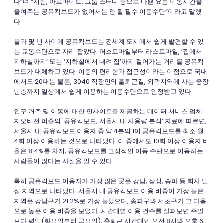
다”며 “시험, 아르바이트, 그룹 스터디 등으로 바쁜 요즘 이동시간을
줄여주는 공유킥보드가 없어서는 안 될 필수 이동수단”이라고 말했
다.
불과 몇 년 사이에 공유킥보드는 전세계 도시에서 쉽게 발견할 수 있
는 교통수단으로 자리 잡았다. 퍼스트마일부터 라스트마일, ‘집에서
지하철까지’ 또는 ‘지하철에서 내려 집’까지 걸어가는 거리를 공유킥
보드가 대체하고 있다. 이동의 편리함과 접근성이라는 이점으로 국내
에서도 20대는 물론, 3040 직장인의 출퇴근길, 외곽지역에 사는 중장
년층까지 일상에서 쉽게 이용하는 이동수단으로 인정받고 있다.
인구 거주 및 이동에 대한 인사이트를 제공하는 데이터 서비스 업체
지오비전 퍼즐의 '공유킥보드, 서울시 내 사용량 분석’ 자료에 따르면,
서울시 내 공유킥보드 이용자 중 약 4분의 1이 공유킥보드를 최소 월
4회 이상 이용하는 것으로 나타났다. 이 중에서도 10회 이상 이용자 비
율은 8.4%를 차지, 공유킥보드를 고정적인 이동 수단으로 이용하는
사람들이 많다는 사실을 알 수 있다.
특히 공유킥보드 이용자가 가장 많은 곳은 강남, 삼성, 송파 등 회사 밀
집 지역으로 나타났다. 서울시 내 공유킥보드 이용 비중이 가장 높은
지역은 강남구가 21.2%로 가장 높았으며, 송파구와 서초구가 그 다음
으로 높은 이용 비중을 보였다. 시간대별 이용 건수를 살펴보면 주말
보다 평일(화요일부터 금요일), 출퇴근 시간대인 오전 8시와 오후 6