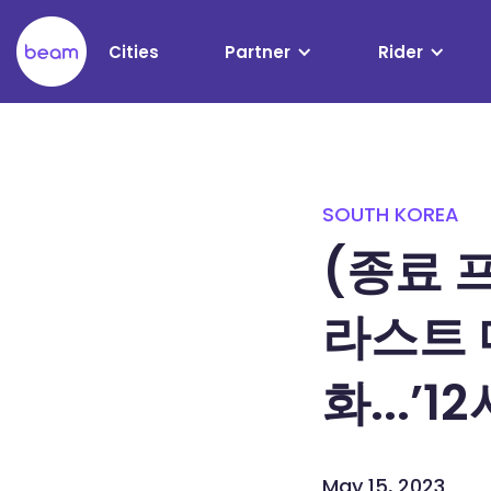
Please
note:
Cities
Partner
Rider
This
website
includes
an
accessibility
system.
SOUTH KOREA
Press
Control-
(종료 
F11
to
라스트 
adjust
the
website
화...’
to
people
with
May 15, 2023
visual