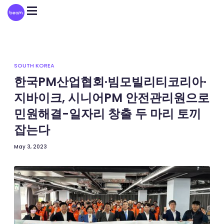
Please
note:
This
website
includes
an
accessibility
system.
SOUTH KOREA
한국PM산업협회·빔모빌리티코리아·
지바이크, 시니어PM 안전관리원으로
민원해결-일자리 창출 두 마리 토끼
잡는다
May 3, 2023