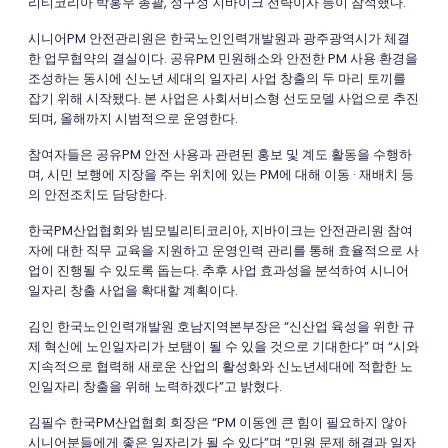
리티코리아 박홍우 총괄, 정구성 지바이크 전략이사 등이 참석했다.
시니어PM 안전관리원은 한국노인인력개발원과 광주광역시가 체결
한 업무협약의 결실이다. 공유PM 민원해소와 안전한 PM 사용 환경을
조성하는 동시에 신노년 세대의 일자리 사업 창출의 두 마리 토끼를
잡기 위해 시작됐다. 본 사업은 사회서비스형 선도모델 사업으로 추진
되며, 올해까지 시범적으로 운영한다.
참여자들은 공유PM 안전 사용과 관련된 홍보 및 계도 활동을 수행하
며, 시민 보행에 지장을 주는 위치에 있는 PM에 대해 이동 · 재배치 등
의 안전조치도 담당한다.
한국PM산업협회와 빔모빌리티코리아, 지바이크는 안전관리원 참여
자에 대한 직무 교육을 지원하고 운영인력 관리를 통해 효율적으로 사
업이 진행될 수 있도록 돕는다. 추후 사업 효과성을 분석하여 시니어
일자리 창출 사업을 확대할 계획이다.
김인 한국노인인력개발원 호남지역본부장은 “신산업 육성을 위한 규
제 혁신에 노인일자리가 보탬이 될 수 있을 것으로 기대한다” 며 “시와
지속적으로 협력해 새로운 산업의 활성화와 신노년세대에 적합한 노
인일자리 창출을 위해 노력하겠다”고 밝혔다.
김필수 한국PM산업협회 회장은 “PM 이동엔 큰 힘이 필요하지 않아
시니어분들에게 좋은 일자리가 될 수 있다”며 “민원 문제 해결과 일자